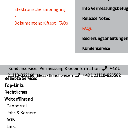
Info Vermessungsbefu
Elektronische Einbringung
-
Release Notes
Dokumentenprüftest_FAQs
FAQs
Bedienungsanleitunge
Kundenservice
Kundenservice: Vermessung & Geoinformation
+43 1
21110-822160
Mess- & Eichwesen
+43 1 21110-826562
Beliebte Services
Top-Links
Rechtliches
Weiterführend
Geoportal
Jobs & Karriere
AGB
Links