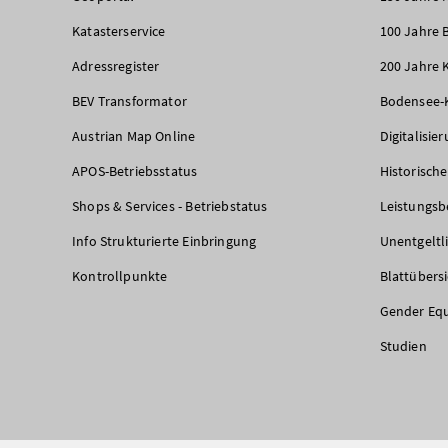
Katasterservice
100 Jahre 
Adressregister
200 Jahre 
BEV Transformator
Bodensee-
Austrian Map Online
Digitalisie
APOS-Betriebsstatus
Historisch
Shops & Services - Betriebstatus
Leistungsb
Info Strukturierte Einbringung
Unentgeltl
Kontrollpunkte
Blattübers
Gender Equ
Studien