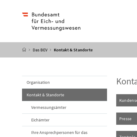
Accesskey
Accesskey
Accesskey
Accesskey
Zum Inhalt
Zum Hauptmenü
Zum Untermenü
Zur Suche
[4]
[1]
[3]
[2]
Startseite
Das BEV
Kontakt & Standorte
Konta
Organisation
(aktuelle Seite)
Kontakt & Standorte
Kundense
Vermessungsämter
Presse
Eichämter
Ihre Ansprechpersonen für das
Zentrale