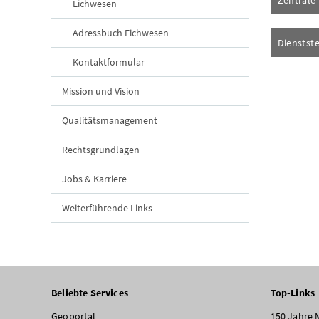
Eichwesen
Adressbuch Eichwesen
Dienstste
Kontaktformular
Mission und Vision
Qualitätsmanagement
Rechtsgrundlagen
Jobs & Karriere
Weiterführende Links
Beliebte Services
Top-Links
Geoportal
150 Jahre 