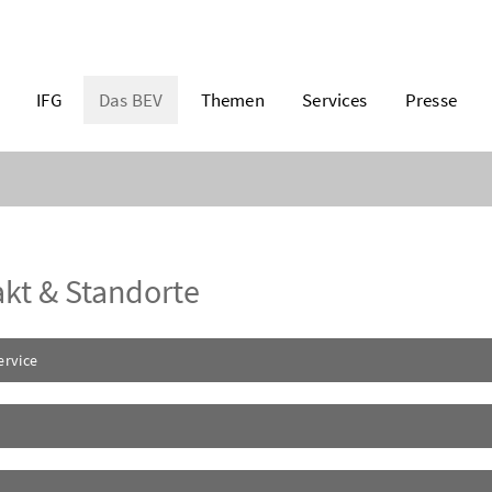
IFG
Das BEV
Themen
Services
Presse
kt & Standorte
rvice