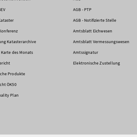
BEV
AGB - PTP
Kataster
AGB - Notifizierte Stelle
Konferenz
Amtsblatt Eichwesen
rung Katasterarchive
Amtsblatt Vermessungswesen
e Karte des Monats
Amtssignatur
ericht
Elektronische Zustellung
iche Produkte
icht ÖK50
ality Plan