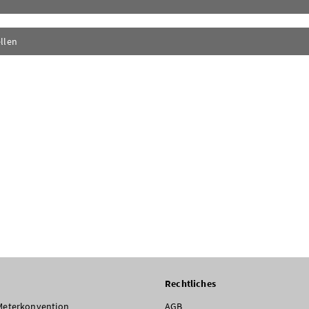
llen
Rechtliches
Meterkonvention
AGB